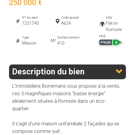
250 000 €
N° du bien
Code postal
Ville
7231740
4624
Fléron
Romsée
PEB
Type
Surface terrain
M²
Maison
410
Description du bien
L'Immobilière Borremans vous propose à la vente,
ces 5 magnifiques maisons "basse énergie"
idéalement situées à Romsée dans un éco-
quartier.
Il s'agit d'une maison unifamiliale 2 façades qui se
compose comme suit :