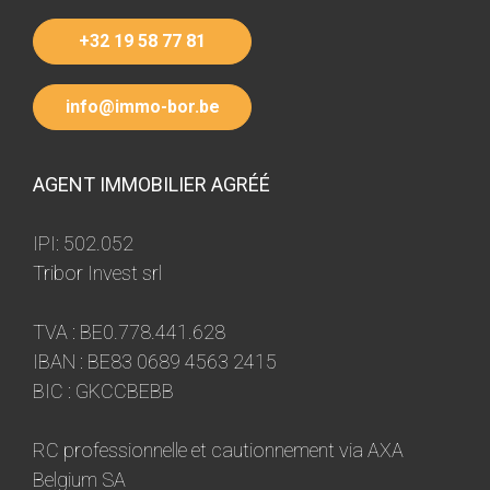
+32 19 58 77 81
info@immo-bor.be
AGENT IMMOBILIER AGRÉÉ
IPI: 502.052
Tribor Invest srl
TVA : BE0.778.441.628
IBAN : BE83 0689 4563 2415
BIC : GKCCBEBB
RC professionnelle et cautionnement via AXA
Belgium SA