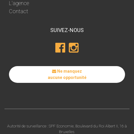
L'agence
Contact
SUIVEZ-NOUS
Ne manquez
aucune opportunité
Autorité de surveillance : SPF Economie, Boulevard du Roi Albert II, 16 à
Bruxelles.